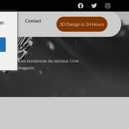
s de
Contact
ge.
3D Design in 24 Hours
dèles à la mode
définissent les tendances du secteur. Une
nt à tout magasin.