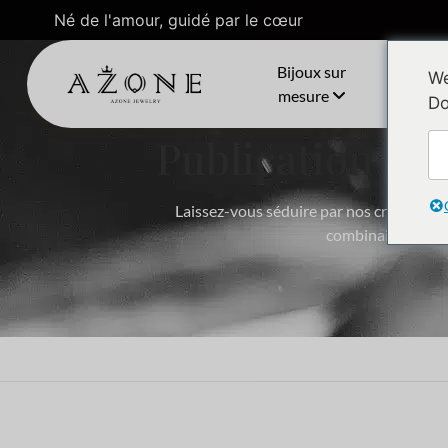
Né de l'amour, guidé par le cœur
Bijoux sur
C
We
mesure
Do
Publication me
Laissez-vous séduire par nos créations i
combinaison d'idé