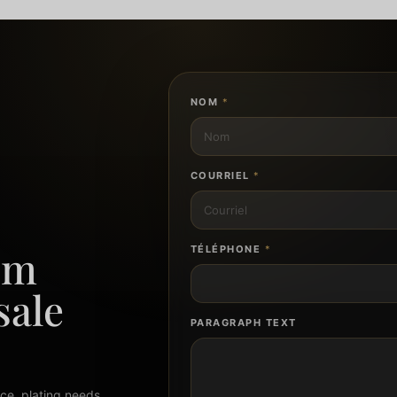
NOM
*
COURRIEL
*
om
TÉLÉPHONE
*
sale
PARAGRAPH TEXT
ce, plating needs,