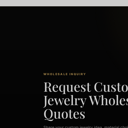
WHOLESALE INQUIRY
Request Cust
Jewelry Whole
Quotes
Share your custom jewelry idea, material choi