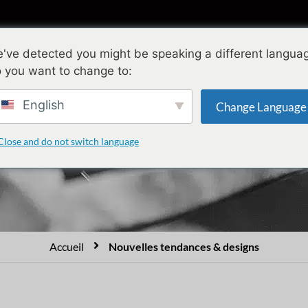
ollections
Conception
Qualité
A propo
've detected you might be speaking a different langua
 you want to change to:
nsuelle de dessins et mo
English
Change Language
Close and do not switch language
nnovantes de bijoux personnalisés qui honorent les traditions et 
es classiques et modernes qui constituent un excellent compléme
Accueil
Nouvelles tendances & designs