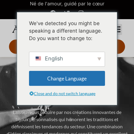
Né de l'amour, guidé par le cœur
We've detected you might be
speaking a different language.
Do you want to change to:
Design 3D 24 h
English
Publication mensuelle de
Change Language
dessins et modèles à la
mode
Close and do not switch language
Laissez-vous séduire par nos créations innovantes de
bijoux personnalisés qui honorent les traditions et
définissent les tendances du secteur. Une combinaison
d'idées classiques et modernes qui constituent un excellent