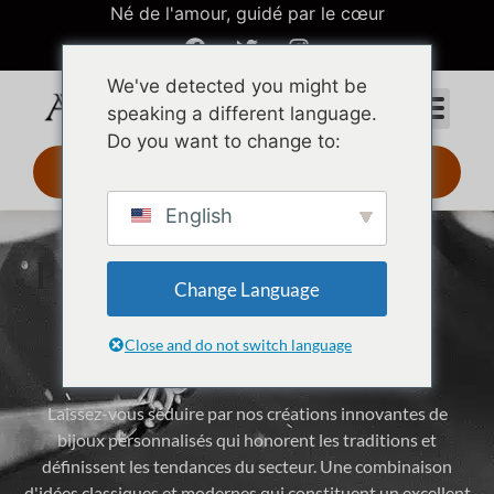
Né de l'amour, guidé par le cœur
We've detected you might be
speaking a different language.
Do you want to change to:
Design 3D 24 h
English
Publication mensuelle de
Change Language
dessins et modèles à la
mode
Close and do not switch language
Laissez-vous séduire par nos créations innovantes de
bijoux personnalisés qui honorent les traditions et
définissent les tendances du secteur. Une combinaison
d'idées classiques et modernes qui constituent un excellent