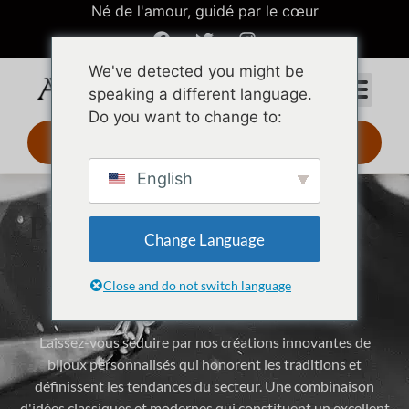
Né de l'amour, guidé par le cœur
We've detected you might be
speaking a different language.
Do you want to change to:
Design 3D 24 h
English
Publication mensuelle de
Change Language
dessins et modèles à la
mode
Close and do not switch language
Laissez-vous séduire par nos créations innovantes de
bijoux personnalisés qui honorent les traditions et
définissent les tendances du secteur. Une combinaison
d'idées classiques et modernes qui constituent un excellent