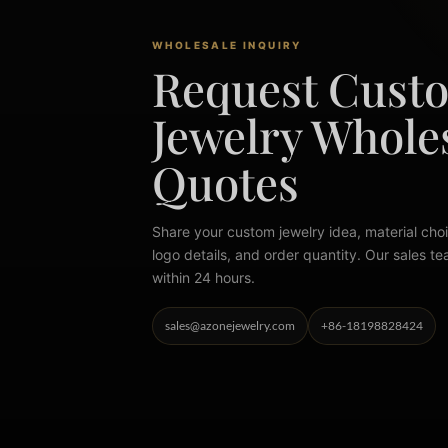
WHOLESALE INQUIRY
Request Cust
Jewelry Whole
Quotes
Share your custom jewelry idea, material choi
logo details, and order quantity. Our sales te
within 24 hours.
sales@azonejewelry.com
+86-18198828424