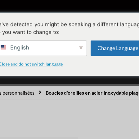
ollections
Conception
Qualité
A propo
've detected you might be speaking a different langua
 you want to change to:
en acier inoxydable plaq
English
Change Language
creuses
Close and do not switch language
es personnalisées
Boucles d'oreilles en acier inoxydable pla