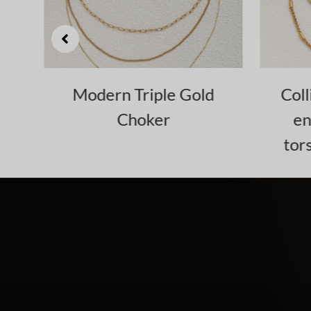
d
Collier double couche
Ch
en or avec chaînes
av
torsadées et courbes