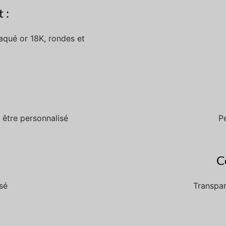
 :
laqué or 18K, rondes et
 être personnalisé
P
C
sé
Transpar