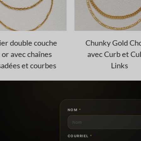
unky Gold Choker
Collier ras du
ec Curb et Cuban
élégant en maill
Links
NOM
*
COURRIEL
*