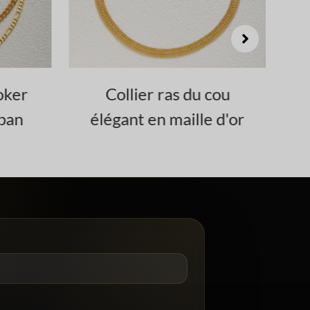
 cou
Collier à 3 couches de
e d'or
chaînes en or avec
accents en CZ