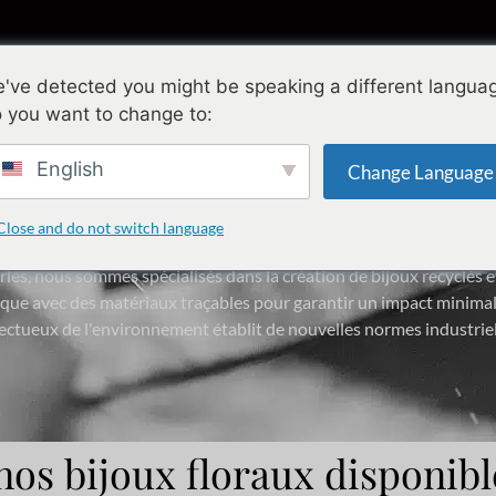
ollections
Conception
Qualité
A propo
've detected you might be speaking a different langua
 you want to change to:
English
Change Language
urer: Traceable & Sustainable Ma
Close and do not switch language
rles, nous sommes spécialisés dans la création de bijoux recyclés et
ue avec des matériaux traçables pour garantir un impact minimal
ectueux de l'environnement établit de nouvelles normes industriel
os bijoux floraux disponible