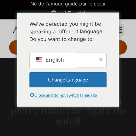
Né de l'amour, guidé par le cœur
We've detected you might be
speaking a different language.
Do you want to change to:
Design 3D 24 h
English
Change Language
Close and do not switch language
Boucles d'oreilles or en
pierre naturelle Agate du
soleil