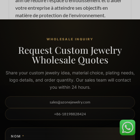
afin de réduire l'espace d'enfouissement et d'aider
votre entreprise à atteindre ses objectifs en
matière de protection de l'environnement.
WHOLESALE INQUIRY
Request Custom Jewelry
Wholesale Quotes
Share your custom jewelry idea, material choice, plating needs,
logo details, and order quantity. Our sales team will contact
you within 24 hours.
sales@azonejewelry.com
+86-18198828424
NOM
*