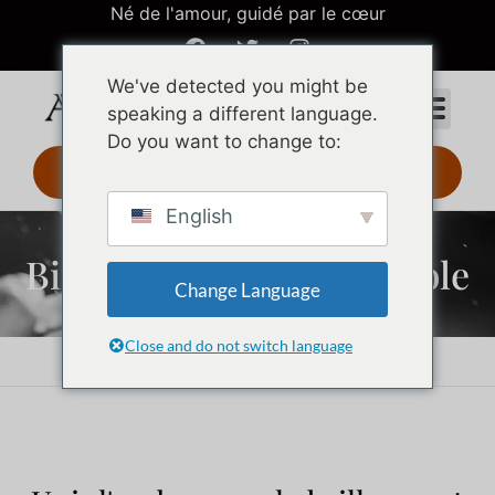
Né de l'amour, guidé par le cœur
We've detected you might be
speaking a different language.
Do you want to change to:
Design 3D 24 h
English
Bijoux en acier inoxydable
Change Language
Close and do not switch language
Accueil
Bijoux en acier inoxydable