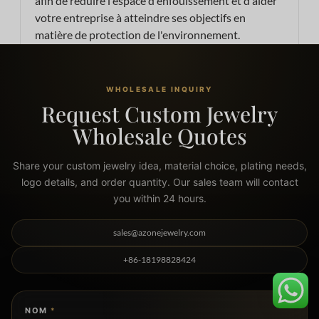
afin de réduire l'espace d'enfouissement et d'aider
votre entreprise à atteindre ses objectifs en
matière de protection de l'environnement.
WHOLESALE INQUIRY
Request Custom Jewelry
Wholesale Quotes
Share your custom jewelry idea, material choice, plating needs,
logo details, and order quantity. Our sales team will contact
you within 24 hours.
sales@azonejewelry.com
+86-18198828424
NOM
*