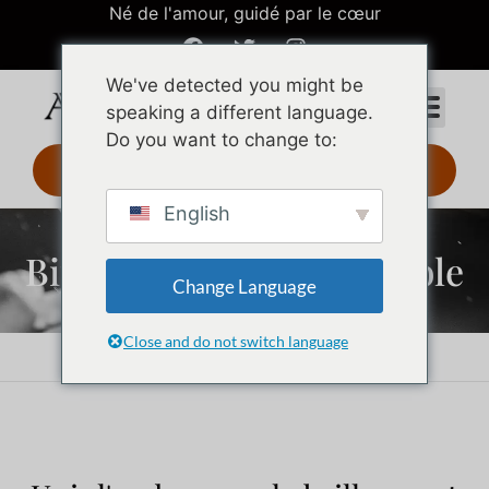
Né de l'amour, guidé par le cœur
We've detected you might be
speaking a different language.
Do you want to change to:
Design 3D 24 h
English
Bijoux en acier inoxydable
Change Language
Close and do not switch language
Accueil
Bijoux en acier inoxydable