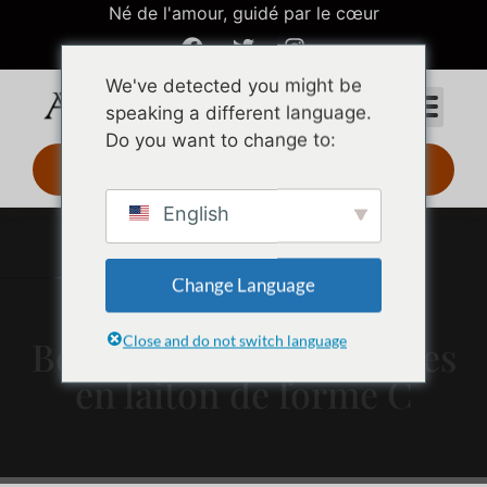
Né de l'amour, guidé par le cœur
We've detected you might be
speaking a different language.
Do you want to change to:
Design 3D 24 h
English
Change Language
Close and do not switch language
Boucles d'oreilles simples
en laiton de forme C