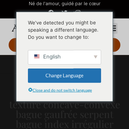
Né de l'amour, guidé par le cœur
We've detected you might be
speaking a different language.
Do you want to change to:
Design 3D 24 h
English
Change Language
Close and do not switch language
Bague en argent 925 à
texture concave-convexe
bague gaufrée serpent
bague index irrégulier