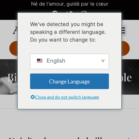
Né de l'amour, guidé par le cœur
We've detected you might be
speaking a different language.
Do you want to change to:
Design 3D 24 h
English
Bijoux en acier inoxydable
Change Language
Close and do not switch language
Accueil
Bijoux en acier inoxydable