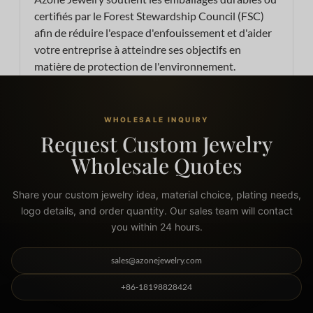
certifiés par le Forest Stewardship Council (FSC)
afin de réduire l'espace d'enfouissement et d'aider
votre entreprise à atteindre ses objectifs en
matière de protection de l'environnement.
WHOLESALE INQUIRY
Request Custom Jewelry
Wholesale Quotes
Share your custom jewelry idea, material choice, plating needs,
logo details, and order quantity. Our sales team will contact
you within 24 hours.
sales@azonejewelry.com
+86-18198828424