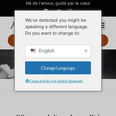
Né de l'amour, guidé par le cœur
We've detected you might be
speaking a different language.
Do you want to change to:
Design 3D 24 h
English
Bijoux en laiton
Change Language
Close and do not switch language
Accueil
Bijoux en laiton