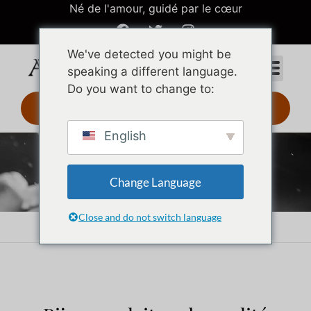
Né de l'amour, guidé par le cœur
We've detected you might be
speaking a different language.
Do you want to change to:
Design 3D 24 h
English
Bijoux en laiton
Change Language
Close and do not switch language
Accueil
Bijoux en laiton