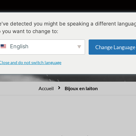
ollections
Conception
Qualité
A propo
've detected you might be speaking a different langua
 you want to change to:
Bijoux en laiton
English
Change Language
Close and do not switch language
Accueil
Bijoux en laiton