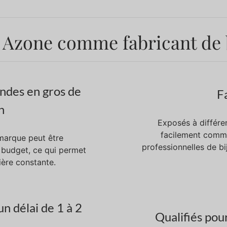
 Azone comme fabricant de b
des en gros de
Fa
n
Exposés à différe
facilement commu
marque peut être
professionnelles de bi
 budget, ce qui permet
ière constante.
n délai de 1 à 2
Qualifiés pou