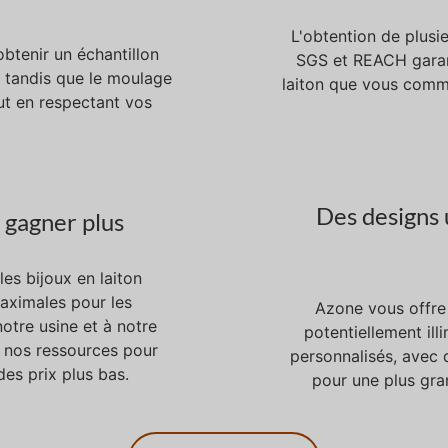
L'obtention de plusie
btenir un échantillon
SGS et REACH garan
, tandis que le moulage
laiton que vous comm
ut en respectant vos
Des designs 
 gagner plus
les bijoux en laiton
maximales pour les
Azone vous offre 
otre usine et à notre
potentiellement ill
 nos ressources pour
personnalisés, avec d
des prix plus bas.
pour une plus gra