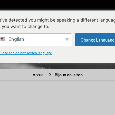
ollections
Conception
Qualité
A propo
've detected you might be speaking a different langua
 you want to change to:
Bijoux en laiton
English
Change Language
Close and do not switch language
Accueil
Bijoux en laiton