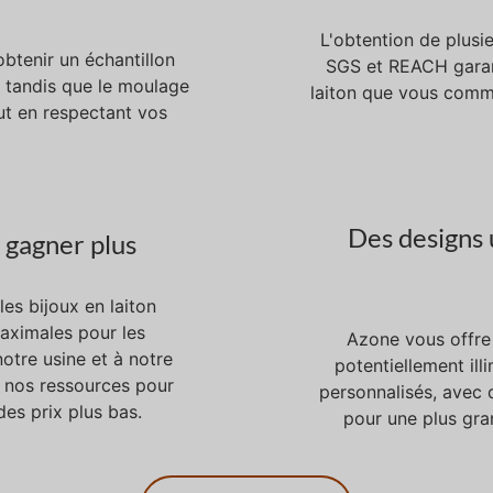
L'obtention de plusie
btenir un échantillon
SGS et REACH garan
, tandis que le moulage
laiton que vous comm
ut en respectant vos
Des designs 
 gagner plus
les bijoux en laiton
maximales pour les
Azone vous offre 
otre usine et à notre
potentiellement ill
 nos ressources pour
personnalisés, avec d
des prix plus bas.
pour une plus gra