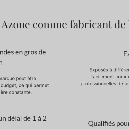
 Azone comme fabricant de b
des en gros de
Fa
n
Exposés à différe
facilement commu
marque peut être
professionnelles de bi
 budget, ce qui permet
ière constante.
n délai de 1 à 2
Qualifiés pou