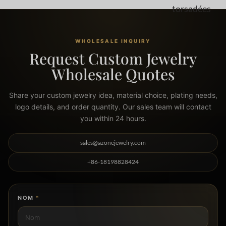
torsadées et courbes
WHOLESALE INQUIRY
Request Custom Jewelry
Wholesale Quotes
Share your custom jewelry idea, material choice, plating needs,
logo details, and order quantity. Our sales team will contact
you within 24 hours.
sales@azonejewelry.com
+86-18198828424
NOM
*