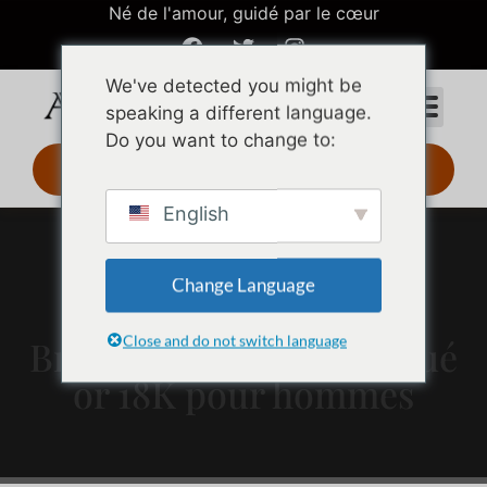
Né de l'amour, guidé par le cœur
We've detected you might be
speaking a different language.
Do you want to change to:
Design 3D 24 h
English
Change Language
Close and do not switch language
Bracelet en chaîne plaqué
or 18K pour hommes