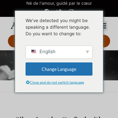
Né de l'amour, guidé par le cœur
We've detected you might be
speaking a different language.
Do you want to change to:
Design 3D 24 h
English
Bijoux en argent
Change Language
Close and do not switch language
Accueil
Bijoux en argent