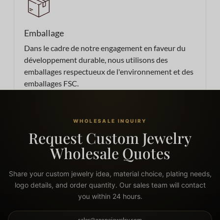
Emballage
Dans le cadre de notre engagement en faveur du
développement durable, nous utilisons des
emballages respectueux de l'environnement et des
emballages FSC.
WHOLESALE INQUIRY
Request Custom Jewelry
Wholesale Quotes
Share your custom jewelry idea, material choice, plating needs,
logo details, and order quantity. Our sales team will contact
you within 24 hours.
sales@azonejewelry.com