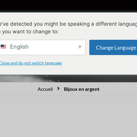
ollections
Conception
Qualité
A propo
've detected you might be speaking a different langua
 you want to change to:
Bijoux en argent
English
Change Language
Close and do not switch language
Accueil
Bijoux en argent