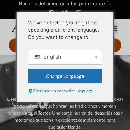
Nacidos del amor, guiados por el corazón
We've detected you might be
speaking a different language.
Do you want to change to:
Diseño 3D 24 h
English
Lanzamiento mensual de
Change Language
diseños de tendencia
Close and do not switch language
Déjese cautivar por nuestros innovadores diseños de joyas
personalizadas que honran las tradiciones y marcan
tendencia en el sector. Una combinación de ideas clásicas y
modernas que son un excelente complemento para
cualquier tienda.