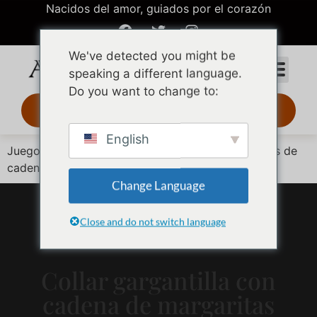
Nacidos del amor, guiados por el corazón
We've detected you might be
speaking a different language.
Do you want to change to:
Diseño 3D 24 h
English
Juego de eslabones de oro apilados con tres tipos de
cadena
Change Language
Close and do not switch language
Collar gargantilla con
cadena de margaritas