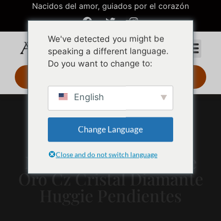
Nacidos del amor, guiados por el corazón
We've detected you might be
speaking a different language.
Do you want to change to:
Diseño 3D 24 h
English
Change Language
Close and do not switch language
Moda Acero inoxidable
Oro Cz Cristal Diamante
Huggie Pendientes