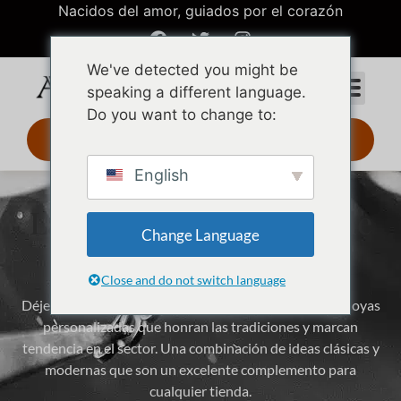
Nacidos del amor, guiados por el corazón
We've detected you might be
speaking a different language.
Do you want to change to:
Diseño 3D 24 h
English
Lanzamiento mensual de
Change Language
diseños de tendencia
Close and do not switch language
Déjese cautivar por nuestros innovadores diseños de joyas
personalizadas que honran las tradiciones y marcan
tendencia en el sector. Una combinación de ideas clásicas y
modernas que son un excelente complemento para
cualquier tienda.