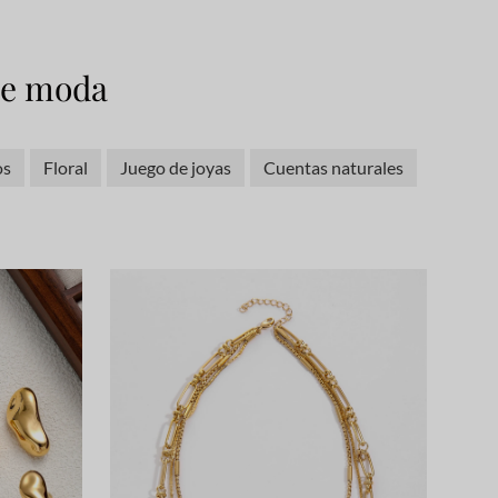
 de moda
os
Floral
Juego de joyas
Cuentas naturales