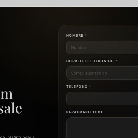
NOMBRE
*
CORREO ELECTRÓNICO
*
om
TELÉFONO
*
sale
PARAGRAPH TEXT
ce, plating needs,