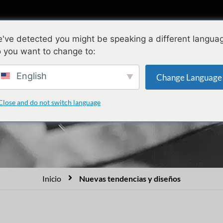
olecciones
Diseño
Calidad
Acerca 
've detected you might be speaking a different langua
 you want to change to:
o mensual de diseños d
English
Change Language
Close and do not switch language
seños de joyas personalizadas que honran las tradiciones y marca
ásicas y modernas que son un excelente complemento para cualquie
Inicio
Nuevas tendencias y diseños