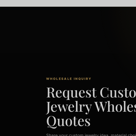
WHOLESALE INQUIRY
Request Cust
Jewelry Whole
Quotes
Share your custom jewelry idea, material choi