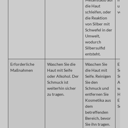
die Haut
unedl
schleifen, oder
verur
die Reaktion
von Silber mit
Schwefel in der
Umwelt,
wodurch
Silbersulfid
entsteht.
Erforderliche
Waschen Sie die
Waschen Sie
Entfe
Maßnahmen
Haut mit Seife
die Haut mit
Schmu
oder Alkohol. Der
Seife. Reinigen
Suche
Schmuck ist
Sie den
Arzt 
weiterhin sicher
Schmuck und
wende
zu tragen.
entfernen Sie
Hydro
Kosmetika aus
Entso
dem
Schmu
betreffenden
Bereich, bevor
Sie ihn tragen.