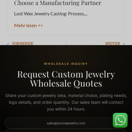
Choose a Manufacturing Partner
Lost Wax Jewelry Casting: Process,...
Mehr lesen >>
VORHERIGE
WEITER
Wie man Edelstahlschmuck herstellt: Der ultimative Leitfaden
How to Polish Stainless Steel Jewelry: The Ultimate Expert Guide
WHOLESALE INQUIRY
Request Custom Jewelry
Wholesale Quotes
Share your custom jewelry idea, material choice, plating needs,
logo details, and order quantity. Our sales team will contact
you within 24 hours.
sales@azonejewelry.com