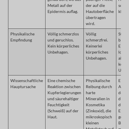
Metall auf der
der auf die
schwe
Epidermis auflag.
Hautoberfläche
klein
übertragen
wird.
Physikalische
Völlig schmerzlos
Völlig
Starke
Empfindung
und geruchlos.
schmerzfrei.
bren
Kein körperliches
Keinerlei
Empfi
Unbehagen.
körperliches
lokal
Unbehagen.
allge
körpe
Unwoh
Wissenschaftliche
Eine chemische
Physikalische
Eine
Hauptursache
Reaktion zwischen
Reibung durch
Absto
Kupferlegierungen
harte
des I
und säurehaltiger
Mineralien in
die in
Feuchtigkeit
Kosmetika
durch
(Schweiß) auf der
(Zinkoxid), die
Expos
Haut.
mikroskopisch
gegen
kleinen
Blei 
Metallstaub auf
minde