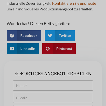
industrielle Zuverlässigkeit.
Kontaktieren Sie uns heute
um ein individuelles Produktionsangebot zu erhalten.
Wunderbar! Diesen Beitrag teilen:
Facebook
Twitter
LinkedIn
Pinterest
SOFORTIGES ANGEBOT ERHALTEN
N
a
m
E
e
-
*
M