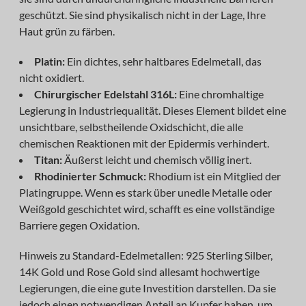
geschützt. Sie sind physikalisch nicht in der Lage, Ihre
Haut grün zu färben.
Platin:
Ein dichtes, sehr haltbares Edelmetall, das
nicht oxidiert.
Chirurgischer Edelstahl 316L:
Eine chromhaltige
Legierung in Industriequalität. Dieses Element bildet eine
unsichtbare, selbstheilende Oxidschicht, die alle
chemischen Reaktionen mit der Epidermis verhindert.
Titan
:
Äußerst leicht und chemisch völlig inert.
Rhodinierter Schmuck:
Rhodium ist ein Mitglied der
Platingruppe. Wenn es stark über unedle Metalle oder
Weißgold geschichtet wird, schafft es eine vollständige
Barriere gegen Oxidation.
Hinweis zu Standard-Edelmetallen: 925 Sterling Silber,
14K Gold und Rose Gold sind allesamt hochwertige
Legierungen, die eine gute Investition darstellen. Da sie
jedoch einen notwendigen Anteil an Kupfer haben, um