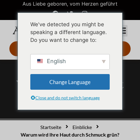
Aus Liebe geboren, vom Herzen geführt
We've detected you might be
speaking a different language.
Do you want to change to:
3D-Design 24 Std.
English
Warum wird Ihre Haut
Change Language
durch Schmuck grün?
Close and do not switch language
Startseite
Einblicke
Warum wird Ihre Haut durch Schmuck grün?