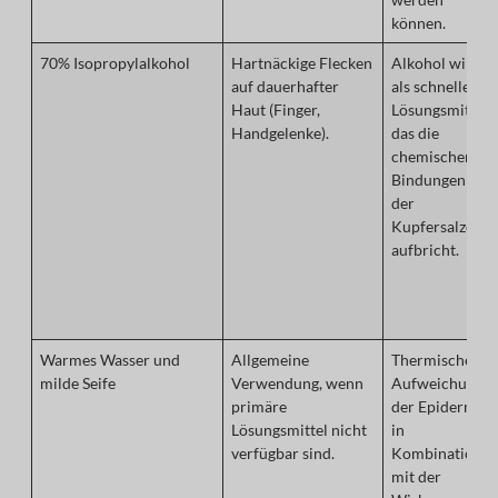
können.
70% Isopropylalkohol
Hartnäckige Flecken
Alkohol wirkt
auf dauerhafter
als schnelles
Haut (Finger,
Lösungsmittel,
Handgelenke).
das die
chemischen
Bindungen
der
Kupfersalze
aufbricht.
Warmes Wasser und
Allgemeine
Thermische
milde Seife
Verwendung, wenn
Aufweichung
primäre
der Epidermis
Lösungsmittel nicht
in
verfügbar sind.
Kombination
mit der