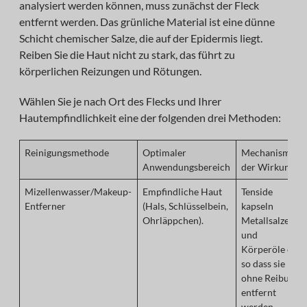
analysiert werden können, muss zunächst der Fleck
entfernt werden. Das grünliche Material ist eine dünne
Schicht chemischer Salze, die auf der Epidermis liegt.
Reiben Sie die Haut nicht zu stark, das führt zu
körperlichen Reizungen und Rötungen.
Wählen Sie je nach Ort des Flecks und Ihrer
Hautempfindlichkeit eine der folgenden drei Methoden:
Reinigungsmethode
Optimaler
Mechanismus
Anwendungsbereich
der Wirkung
Mizellenwasser/Makeup-
Empfindliche Haut
Tenside
Entferner
(Hals, Schlüsselbein,
kapseln
Ohrläppchen).
Metallsalze
und
Körperöle ein,
so dass sie
ohne Reibung
entfernt
werden