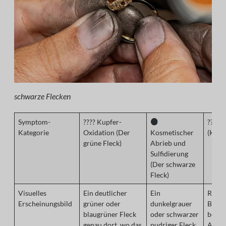
schwarze Flecken
Symptom-
???? Kupfer-
???? M
Kategorie
Oxidation (Der
Kosmetischer
(Kont
grüne Fleck)
Abrieb und
Sulfidierung
(Der schwarze
Fleck)
Visuelles
Ein deutlicher
Ein
Rötun
Erscheinungsbild
grüner oder
dunkelgrauer
Beulen
blaugrüner Fleck
oder schwarzer
begre
genau dort, wo das
pudriger Fleck,
Aussc