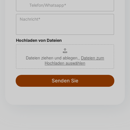
T
a
e
i
l
l
N
e
*
a
f
c
o
h
n
r
*
Hochladen von Dateien
i
c
h
Dateien ziehen und ablegen,,
Dateien zum
t
Hochladen auswählen
*
Senden Sie