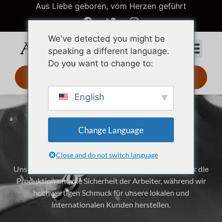
Aus Liebe geboren, vom Herzen geführt
We've detected you might be
speaking a different language.
Do you want to change to:
3D-Design 24 Std.
English
GRS-zertifizierter
Change Language
Schmuckhersteller
Close and do not switch language
Unsere Fabriken erfüllen die weltweiten Standards für die
Produktion und die Sicherheit der Arbeiter, während wir
hochwertigen Schmuck für unsere lokalen und
internationalen Kunden herstellen.