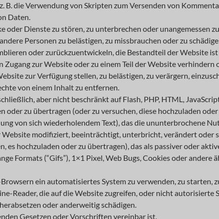
e z. B. die Verwendung von Skripten zum Versenden von Kommenta
on Daten.
e oder Dienste zu stören, zu unterbrechen oder unangemessen zu
andere Personen zu belästigen, zu missbrauchen oder zu schädige
mblieren oder zurückzuentwickeln, die Bestandteil der Website ist 
Zugang zur Website oder zu einem Teil der Website verhindern o
 Website zur Verfügung stellen, zu belästigen, zu verärgern, einzu
chte von einem Inhalt zu entfernen.
chließlich, aber nicht beschränkt auf Flash, PHP, HTML, JavaScri
den oder zu übertragen (oder zu versuchen, diese hochzuladen ode
ng von sich wiederholendem Text), das die ununterbrochene Nutz
ebsite modifiziert, beeinträchtigt, unterbricht, verändert oder s
en, es hochzuladen oder zu übertragen), das als passiver oder a
hange Formats (“Gifs”), 1×1 Pixel, Web Bugs, Cookies oder andere
wsern ein automatisiertes System zu verwenden, zu starten, zu e
line-Reader, die auf die Website zugreifen, oder nicht autorisiert
herabsetzen oder anderweitig schädigen.
tenden Gesetzen oder Vorschriften vereinbar ist.