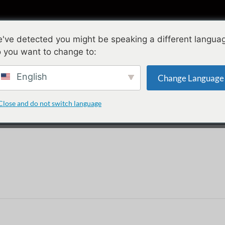
Sammlungen
Gestaltung
Qualität
Ü
've detected you might be speaking a different langua
 you want to change to:
ingungen und Konditi
English
Change Language
Close and do not switch language