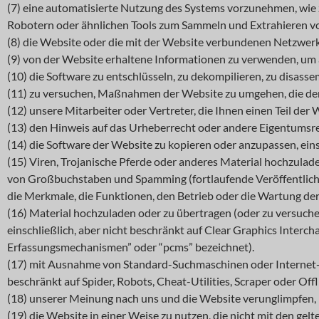
(7) eine automatisierte Nutzung des Systems vorzunehmen, wi
Robotern oder ähnlichen Tools zum Sammeln und Extrahieren v
(8) die Website oder die mit der Website verbundenen Netzwerk
(9) von der Website erhaltene Informationen zu verwenden, um 
(10) die Software zu entschlüsseln, zu dekompilieren, zu disasse
(11) zu versuchen, Maßnahmen der Website zu umgehen, die den 
(12) unsere Mitarbeiter oder Vertreter, die Ihnen einen Teil der
(13) den Hinweis auf das Urheberrecht oder andere Eigentumsre
(14) die Software der Website zu kopieren oder anzupassen, eins
(15) Viren, Trojanische Pferde oder anderes Material hochzula
von Großbuchstaben und Spamming (fortlaufende Veröffentlichu
die Merkmale, die Funktionen, den Betrieb oder die Wartung der W
(16) Material hochzuladen oder zu übertragen (oder zu versuch
einschließlich, aber nicht beschränkt auf Clear Graphics Interc
Erfassungsmechanismen” oder “pcms” bezeichnet).
(17) mit Ausnahme von Standard-Suchmaschinen oder Internet-Bro
beschränkt auf Spider, Robots, Cheat-Utilities, Scraper oder Off
(18) unserer Meinung nach uns und die Website verunglimpfen, 
(19) die Website in einer Weise zu nutzen, die nicht mit den gel