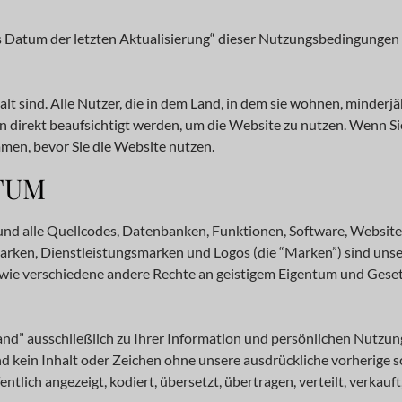
 Datum der letzten Aktualisierung“ dieser Nutzungsbedingungen ak
lt sind. Alle Nutzer, die in dem Land, in dem sie wohnen, minderj
n direkt beaufsichtigt werden, um die Website zu nutzen. Wenn Si
men, bevor Sie die Website nutzen.
TUM
und alle Quellcodes, Datenbanken, Funktionen, Software, Website-D
arken, Dienstleistungsmarken und Logos (die “Marken”) sind unse
owie verschiedene andere Rechte an geistigem Eigentum und Gese
d” ausschließlich zu Ihrer Information und persönlichen Nutzung b
 kein Inhalt oder Zeichen ohne unsere ausdrückliche vorherige sc
ntlich angezeigt, kodiert, übersetzt, übertragen, verteilt, verkauf