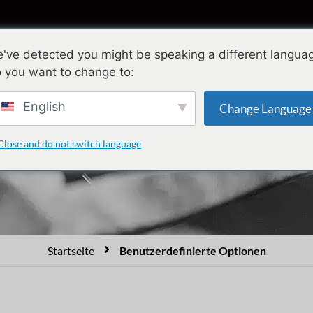
Sammlungen
Gestaltung
Qualität
Ü
've detected you might be speaking a different langua
 you want to change to:
e perfekten Schmuckop
English
Change Language
Close and do not switch language
muckoptionen, die gewöhnliche Accessoires in außergewöhnliche
hmuckoptionen zu kreieren, die Ihre Marke auf dem heutigen wettbe
Startseite
Benutzerdefinierte Optionen