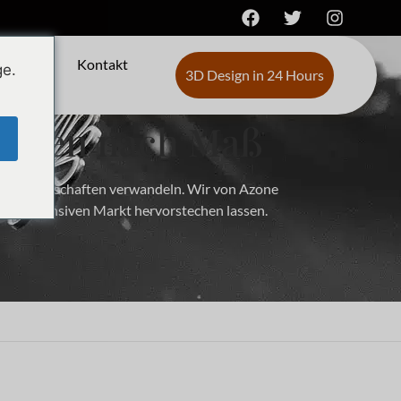
ber
Kontakt
ge.
3D Design in 24 Hours
tionen nach Maß
 Markenbotschaften verwandeln. Wir von Azone
werbsintensiven Markt hervorstechen lassen.