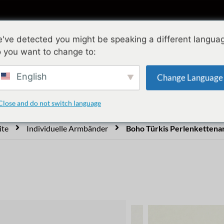
Sammlungen
Gestaltung
Qualität
Ü
've detected you might be speaking a different langua
 you want to change to:
 Türkis Perlenkettenar
English
Change Language
Close and do not switch language
ite
Individuelle Armbänder
Boho Türkis Perlenketten