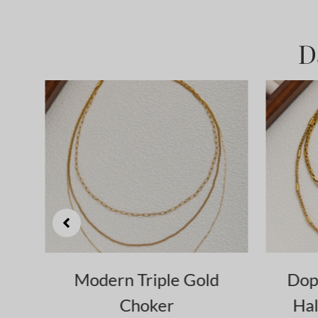
D
Doppellagige goldene
Chu
Halskette mit Twist-
m