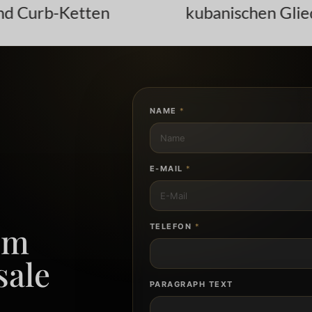
anischen Gliedern
NAME
*
E-MAIL
*
om
TELEFON
*
sale
PARAGRAPH TEXT