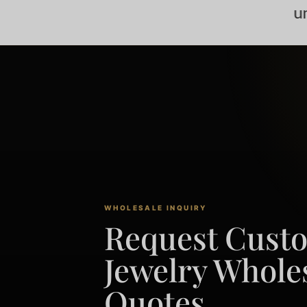
und Curb-Ketten
kub
WHOLESALE INQUIRY
Request Cust
Jewelry Whole
Quotes