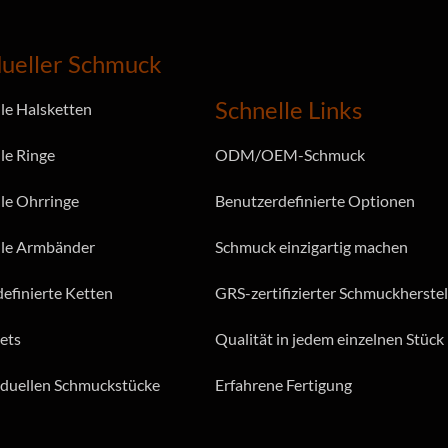
dueller Schmuck
Schnelle Links
lle Halsketten
le Ringe
ODM/OEM-Schmuck
lle Ohrringe
Benutzerdefinierte Optionen
lle Armbänder
Schmuck einzigartig machen
efinierte Ketten
GRS-zertifizierter Schmuckherstel
ets
Qualität in jedem einzelnen Stück
viduellen Schmuckstücke
Erfahrene Fertigung