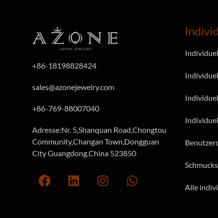
Indivi
Individue
+86-18198828424
Individuel
sales@azonejewelry.com
Individue
+86-769-88007040
Individue
Adresse:Nr. 5,Shanquan Road,Chongtou
Community,Changan Town,Dongguan
Benutzerd
City Guangdong,China 523850
Schmucks
Alle indi