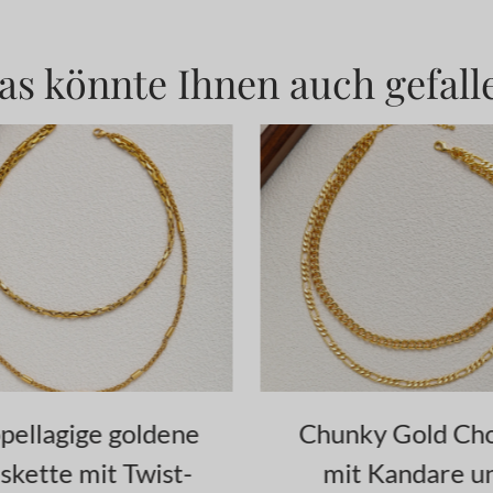
as könnte Ihnen auch gefall
nky Gold Choker
Elegantes Gold 
it Kandare und
Choker Halsba