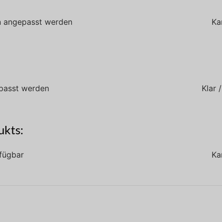
n angepasst werden
Ka
passt werden
Klar
ukts:
fügbar
Ka