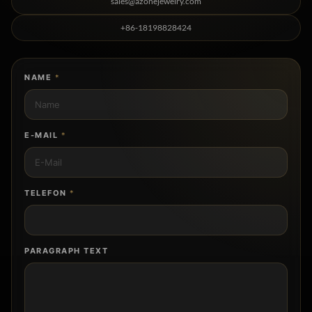
sales@azonejewelry.com
+86-18198828424
NAME
*
E-MAIL
*
TELEFON
*
PARAGRAPH TEXT