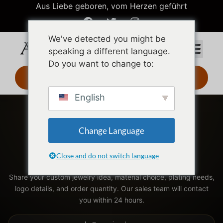
Aus Liebe geboren, vom Herzen geführt
We've detected you might be
speaking a different language.
Do you want to change to:
3D-Design 24 Std.
English
Archiv oder Heimat
WHOLESALE INQUIRY
Change Language
Request Custom Jewelry
Wholesale Quotes
Close and do not switch language
Share your custom jewelry idea, material choice, plating needs,
logo details, and order quantity. Our sales team will contact
you within 24 hours.