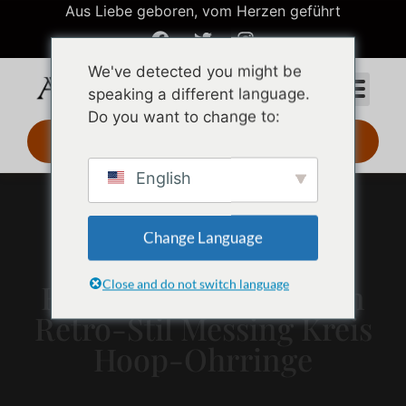
Aus Liebe geboren, vom Herzen geführt
We've detected you might be
speaking a different language.
Do you want to change to:
3D-Design 24 Std.
English
Change Language
Close and do not switch language
High-End Nizza Design
Retro-Stil Messing Kreis
Hoop-Ohrringe