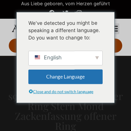
Aus Liebe geboren, vom Herzen geführt
We've detected you might be
speaking a different language.
Do you want to change to:
3D-Design 24 Std.
English
Change Language
Close and do not switch language
s925 Silber geometrischer
Ring Stern Mond
Zackenfassung offener
Ring