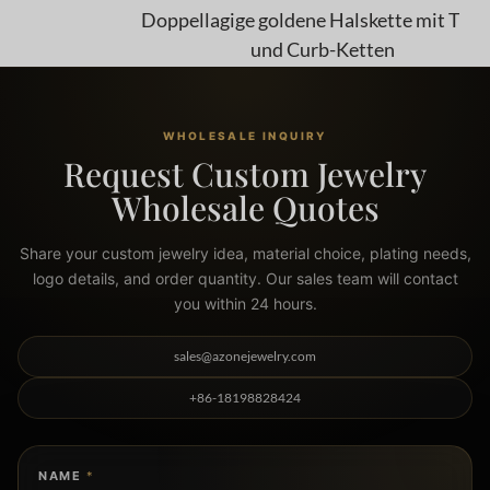
Doppellagige goldene Halskette mit Twist-
und Curb-Ketten
WHOLESALE INQUIRY
Request Custom Jewelry
Wholesale Quotes
Share your custom jewelry idea, material choice, plating needs,
logo details, and order quantity. Our sales team will contact
you within 24 hours.
sales@azonejewelry.com
+86-18198828424
NAME
*