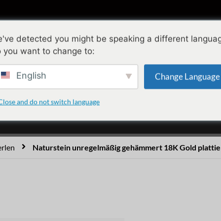
Sammlungen
Gestaltung
Qualität
Ü
've detected you might be speaking a different langua
 you want to change to:
äßig gehämmert 18K Gold
English
Change Language
Hoop-Ohrringe
Close and do not switch language
erlen
Naturstein unregelmäßig gehämmert 18K Gold plattie