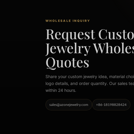
WHOLESALE INQUIRY
Request Cust
Jewelry Whole
Quotes
Share your custom jewelry idea, material choi
logo details, and order quantity. Our sales te
within 24 hours.
sales@azonejewelry.com
+86-18198828424