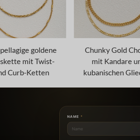
ellagige goldene
Chunky Gold Cho
skette mit Twist-
mit Kandare u
d Curb-Ketten
kubanischen Glie
NAME
*