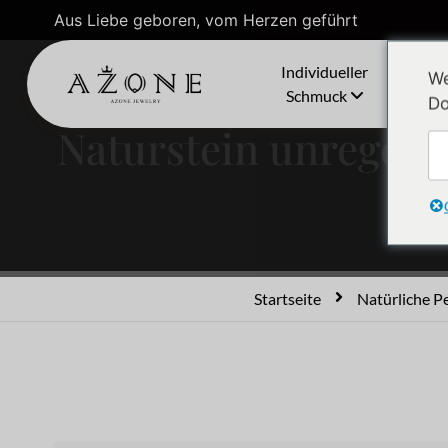
Aus Liebe geboren, vom Herzen geführt
Individueller
We
Schmuck
Do
Naturstein unregelm
Startseite
Natürliche P