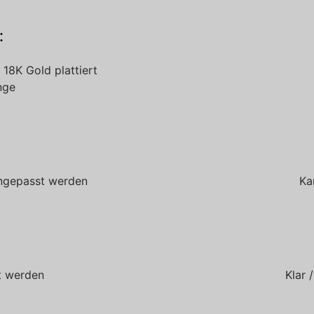
:
18K Gold plattiert
inge
 angepasst werden
Ka
t werden
Klar