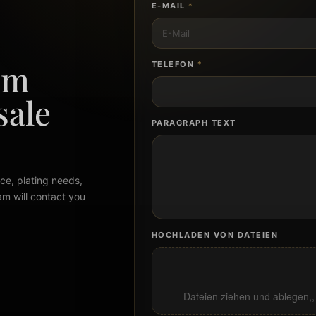
E-MAIL
*
om
TELEFON
*
sale
PARAGRAPH TEXT
ce, plating needs,
am will contact you
HOCHLADEN VON DATEIEN
Dateien ziehen und ablegen,