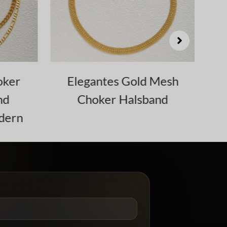
ker
Elegantes Gold Mesh
3
nd
Choker Halsband
dern