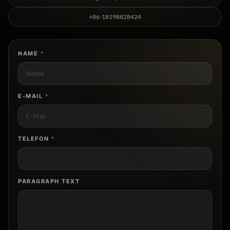
sales@azonejewelry.com
+86-18198828424
NAME
*
E-MAIL
*
TELEFON
*
PARAGRAPH TEXT