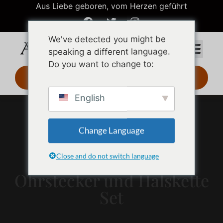
Aus Liebe geboren, vom Herzen geführt
We've detected you might be
speaking a different language.
Do you want to change to:
3D-Design 24 Std.
English
Change Language
Close and do not switch language
Goldene Tropfen
Ohrstecker und Halskette
Set