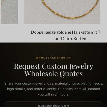
Doppellagige goldene Halskette mit Twist-
und Curb-Ketten
WHOLESALE INQUIRY
Request Custom Jewelry
Wholesale Quotes
Share your custom jewelry idea, material choice, plating needs,
logo details, and order quantity. Our sales team will contact
you within 24 hours.