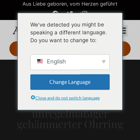
Aus Liebe geboren, vom Herzen geführt
We've detected you might be
speaking a different language.
Do you want to change to:
3D-Design 24 Std.
English
Change Language
Close and do not switch language
Vergoldeter
unregelmäßiger
gehämmerter Ohrring