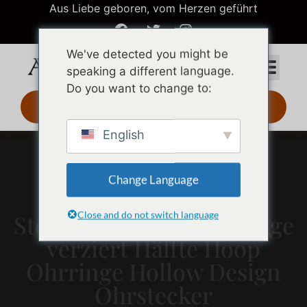
Aus Liebe geboren, vom Herzen geführt
We've detected you might be
speaking a different language.
Do you want to change to:
3D-Design 24 Std.
English
Change Language
Close and do not switch language
Sterling Silber Ton Vintage
verziert Hälfte Hoop
Ohrringe Hollow Design
Ohrstecker