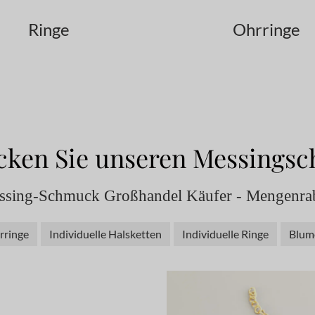
Ringe
Ohrringe
cken Sie unseren Messings
essing-Schmuck Großhandel Käufer - Mengenrab
rringe
Individuelle Halsketten
Individuelle Ringe
Blum