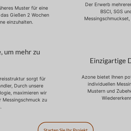
Der Erwerb mehrerer
üheres Muster für eine
BSCI, SGS und
d das Gießen 2 Wochen
Messingschmuckset, da
ne einzuhalten.
, um mehr zu
Einzigartige 
Azone bietet Ihnen po
isstruktur sorgt für
individuellen Mess
ndler, Durch unsere
Mustern und Zubehö
logie, maximieren wir
Wiedererkenn
hr Messingschmuck zu
.
Starten Sie Ihr Projekt