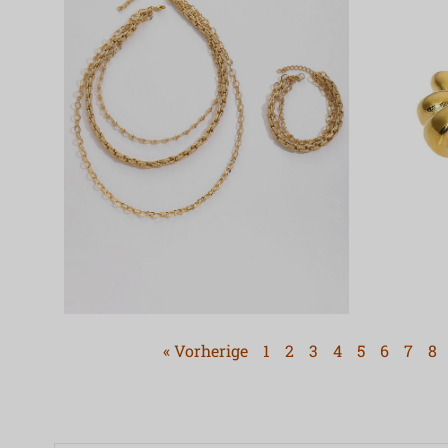
« Vorherige
1
2
3
4
5
6
7
8