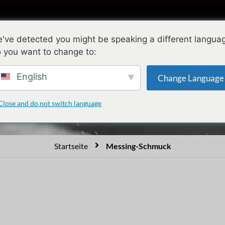
Sammlungen
Gestaltung
Qualität
Ü
've detected you might be speaking a different langua
 you want to change to:
Messing-Schmuck
English
Change Language
Close and do not switch language
Startseite
Messing-Schmuck