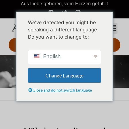
Aus Liebe geboren, vom Herzen geführt
We've detected you might be
speaking a different language.
Do you want to change to:
3D-Design 24 Std.
English
Messing-Schmuck
Change Language
Close and do not switch language
Startseite
Messing-Schmuck