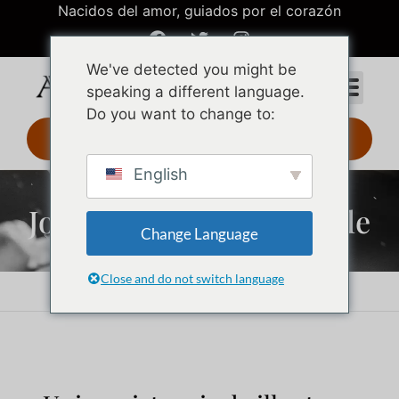
Nacidos del amor, guiados por el corazón
We've detected you might be
speaking a different language.
Do you want to change to:
Diseño 3D 24 h
English
Joyas de acero inoxidable
Change Language
Close and do not switch language
Inicio
Joyas de acero inoxidable