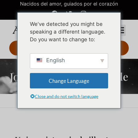
Nacidos del amor, guiados por el corazón
We've detected you might be
speaking a different language.
Do you want to change to:
Diseño 3D 24 h
English
Joyas de acero inoxidable
Change Language
Close and do not switch language
Inicio
Joyas de acero inoxidable