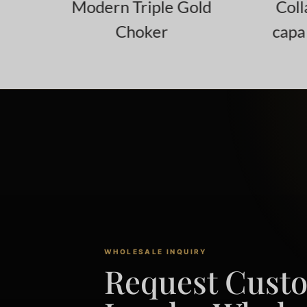
r
Modern Triple Gold
Coll
Choker
capa 
WHOLESALE INQUIRY
Request Cust