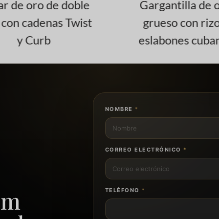
ar de oro de doble
Gargantilla de o
con cadenas Twist
grueso con rizo
y Curb
eslabones cuba
NOMBRE
*
CORREO ELECTRÓNICO
*
om
TELÉFONO
*