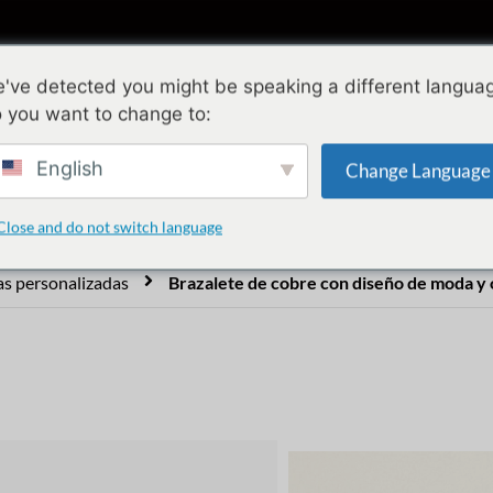
olecciones
Diseño
Calidad
Acerca 
've detected you might be speaking a different langua
 you want to change to:
e con diseño de moda y 
English
Change Language
Close and do not switch language
as personalizadas
Brazalete de cobre con diseño de moda y o