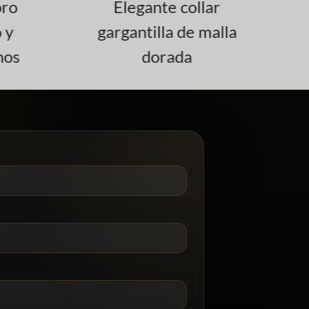
ro
Elegante collar
Co
 y
gargantilla de malla
nos
dorada