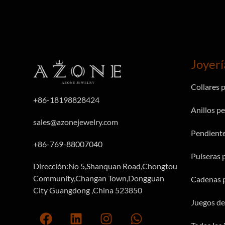
Joyerí
Collares 
+86-18198828424
Anillos p
sales@azonejewelry.com
Pendiente
+86-769-88007040
Pulseras 
Dirección:No 5,Shanquan Road,Chongtou
Community,Changan Town,Dongguan
Cadenas p
City Guangdong ,China 523850
Juegos de