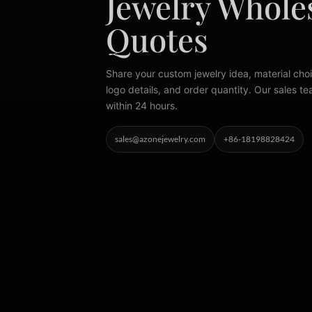
Jewelry Whole
Quotes
Share your custom jewelry idea, material choi
logo details, and order quantity. Our sales te
within 24 hours.
sales@azonejewelry.com
+86-18198828424