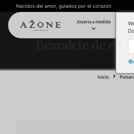
Nacidos del amor, guiados por el corazón
Joyería a medida
C
We
Do
Brazalete de cobr
Inicio
Pulser