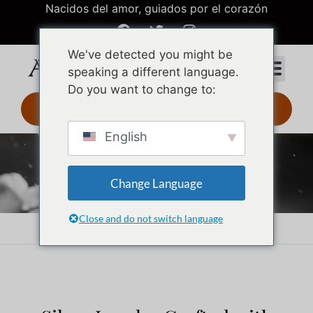
Nacidos del amor, guiados por el corazón
We've detected you might be
speaking a different language.
Do you want to change to:
Diseño 3D 24 h
English
Joyas de plata
Change Language
Close and do not switch language
Inicio
Joyas de plata