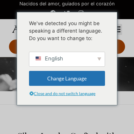
Nacidos del amor, guiados por el corazón
We've detected you might be
speaking a different language.
Do you want to change to:
Diseño 3D 24 h
English
Joyas de plata
Change Language
Close and do not switch language
Inicio
Joyas de plata