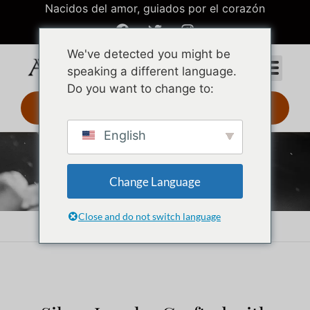
Nacidos del amor, guiados por el corazón
We've detected you might be
speaking a different language.
Do you want to change to:
Diseño 3D 24 h
English
Joyas de plata
Change Language
Close and do not switch language
Inicio
Joyas de plata