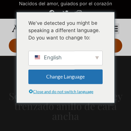
Nacidos del amor, guiados por el corazón
We've detected you might be
speaking a different language.
Do you want to change to:
Diseño 3D 24 h
English
Change Language
Close and do not switch language
S925 anillo de plata de ley
trenzado anillo de cara
ancha