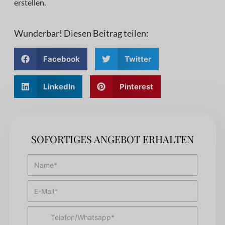
erstellen.
Wunderbar! Diesen Beitrag teilen:
Facebook
Twitter
LinkedIn
Pinterest
SOFORTIGES ANGEBOT ERHALTEN
N
a
m
E
e
-
*
M
T
a
e
i