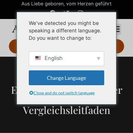
Aus Liebe geboren, vom Herzen geführt
We've detected you might be
speaking a different language.
Do you want to change to:
3D-Design 24 Std.
English
Sterling Silber vs.
Change Language
Edelstahl-Schmuck: Der
Close and do not switch language
ultimative
Vergleichsleitfaden