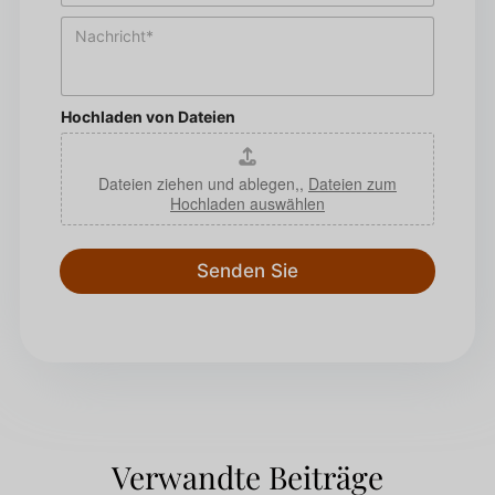
l
l
N
e
*
a
f
c
o
h
n
r
*
Hochladen von Dateien
i
c
h
Dateien ziehen und ablegen,,
Dateien zum
t
Hochladen auswählen
*
Senden Sie
Verwandte Beiträge