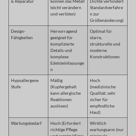
& Reparatur
können das Metall
Dichte verhindert
leicht verändern
Standardverfahre
und verlöten)
n zur
Größenänderung)
Design-
Hervorragend
Optimal für
Fähigkeiten
geeignet für
starre,
komplizierte
strukturelle und
Details und
moderne
komplexe
Konstruktionen
Edelsteinfassunge
n
Hypoallergene
Mäßig
Hoch
Stufe
(Kupfergehalt
(medizinische
kann allergische
Qualität; sehr
Reaktionen
sicher für
auslösen)
empfindliche
Haut)
Wartungsbedarf
Hoch (Erfordert
Wirklich
richtige Pflege
wartungsarm (nur
und regelmäßiges
minimale