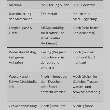
Merkmal
925 Sterling Silber
316L-Edelstahl
Klassifizierung
Edelmetall
Industrielle
der Materialien
Metalllegierung
Langlebigkeit &
Mäßig (anfällig
Hoch (sehr kratz-
Härte
für Kratzer und
und dellenfest)
strukturelles
Verbiegen)
Widerstandsfähig
Gering (Reagiert
Hoch (oxidiert
keit gegen
mit Schwefel in
nicht und läuft
Anlaufen
der Luft und
nicht an)
oxidiert)
Wasser- und
Niedrig (muss vor
Hoch (sicher für
Schweißbeständig
dem Duschen
tägliches Tragen;
keit
oder Sport
wasser- und
entfernt werden)
schweißbeständig
)
Größenanpassung
Hoch (Juweliere
Niedrig (hohe