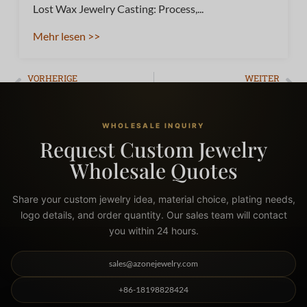
Lost Wax Jewelry Casting: Process,...
Mehr lesen >>
VORHERIGE
WEITER
What Is Stainless Steel Jewelry: The Truth About Quality, Durability, and Value
Wie man im Jahr 2026 Schmuck online verkauft: Der ultimative Insider-Leitfaden
WHOLESALE INQUIRY
Request Custom Jewelry
Wholesale Quotes
Share your custom jewelry idea, material choice, plating needs,
logo details, and order quantity. Our sales team will contact
you within 24 hours.
sales@azonejewelry.com
+86-18198828424