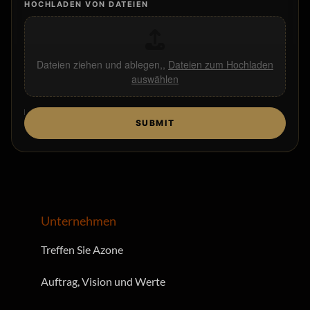
HOCHLADEN VON DATEIEN
Dateien ziehen und ablegen,,
Dateien zum Hochladen
auswählen
H
SUBMIT
O
C
H
L
A
D
E
N
Unternehmen
E
M
Treffen Sie Azone
A
I
Auftrag, Vision und Werte
L
T
E