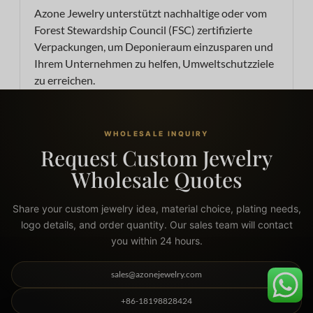
Azone Jewelry unterstützt nachhaltige oder vom
Forest Stewardship Council (FSC) zertifizierte
Verpackungen, um Deponieraum einzusparen und
Ihrem Unternehmen zu helfen, Umweltschutzziele
zu erreichen.
WHOLESALE INQUIRY
Request Custom Jewelry
Wholesale Quotes
Share your custom jewelry idea, material choice, plating needs,
logo details, and order quantity. Our sales team will contact
you within 24 hours.
sales@azonejewelry.com
+86-18198828424