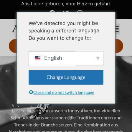
Aus Liebe geboren, vom Herzen geführt
We've detected you might be
speaking a different language.
Do you want to change to:
3D-Design 24 Std.
English
Monatliche
Change Language
Veröffentlichung von neuen
Designs
Close and do not switch language
Lassen Sie sich von unseren innovativen, individuellen
Schmuckdesigns verzaubern, die Traditionen ehren und
Trends in der Branche setzen. Eine Kombination aus
klassischen und modernen Ideen, die eine hervorragende