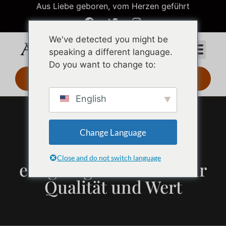
Aus Liebe geboren, vom Herzen geführt
We've detected you might be
speaking a different language.
Do you want to change to:
3D-Design 24 Std.
English
Edler Schmuck vs.
Change Language
Modeschmuck: Der
Close and do not switch language
endgültige Leitfaden für
Qualität und Wert