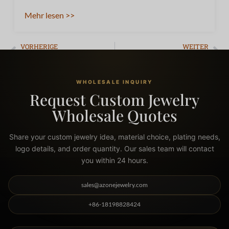
Mehr lesen >>
VORHERIGE
WEITER
What Is Men’s Jewelry Fashion? The Complete Guide to Styles, Materials, and Getting Started
Wie man ein Juweliergeschäft gründet: Eine vollständige Anleitung zum Erfolg
WHOLESALE INQUIRY
Request Custom Jewelry
Wholesale Quotes
Share your custom jewelry idea, material choice, plating needs,
logo details, and order quantity. Our sales team will contact
you within 24 hours.
sales@azonejewelry.com
+86-18198828424