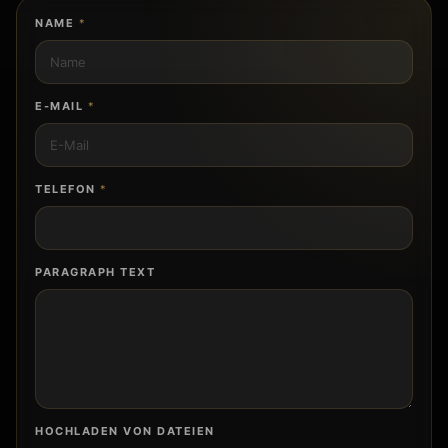
*
NAME
*
*
N
A
M
E-MAIL
*
E
TELEFON
*
PARAGRAPH TEXT
HOCHLADEN VON DATEIEN