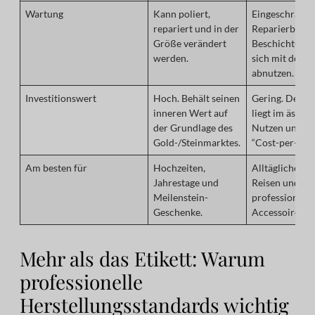
Wartung
Kann poliert,
Eingeschränkt
repariert und in der
Reparierbarkei
Größe verändert
Beschichtung 
werden.
sich mit der Ze
abnutzen.
Investitionswert
Hoch. Behält seinen
Gering. Der W
inneren Wert auf
liegt im ästhe
der Grundlage des
Nutzen und in
Gold-/Steinmarktes.
“Cost-per-Wear
Am besten für
Hochzeiten,
Alltägliches St
Jahrestage und
Reisen und
Meilenstein-
professionelle
Geschenke.
Accessoire.
Mehr als das Etikett: Warum
professionelle
Herstellungsstandards wichtig