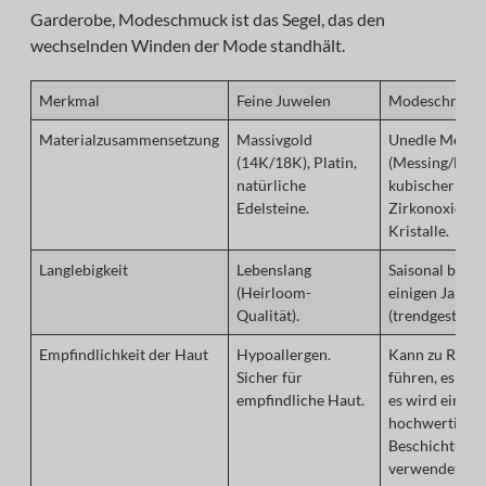
Garderobe, Modeschmuck ist das Segel, das den
wechselnden Winden der Mode standhält.
Merkmal
Feine Juwelen
Modeschmuc
Materialzusammensetzung
Massivgold
Unedle Metall
(14K/18K), Platin,
(Messing/Legie
natürliche
kubischer
Edelsteine.
Zirkonoxid,
Kristalle.
Langlebigkeit
Lebenslang
Saisonal bis zu
(Heirloom-
einigen Jahre
Qualität).
(trendgesteuer
Empfindlichkeit der Haut
Hypoallergen.
Kann zu Reizu
Sicher für
führen, es sei 
empfindliche Haut.
es wird eine
hochwertige
Beschichtung
verwendet.