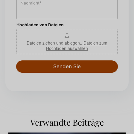
N
e
*
a
f
c
o
h
n
r
*
Hochladen von Dateien
i
c
h
Dateien ziehen und ablegen,,
Dateien zum
t
Hochladen auswählen
*
Senden Sie
Verwandte Beiträge