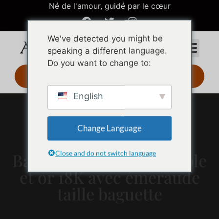
Né de l'amour, guidé par le cœur
We've detected you might be
speaking a different language.
Do you want to change to:
Design 3D 24 h
English
Change Language
Close and do not switch language
Bague en acier inoxydable
et or 18K avec émeraude
taille baguette